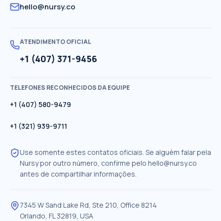
hello@nursy.co
ATENDIMENTO OFICIAL
+1 (407) 371-9456
TELEFONES RECONHECIDOS DA EQUIPE
+1 (407) 580-9479
+1 (321) 939-9711
Use somente estes contatos oficiais. Se alguém falar pela
Nursy por outro número, confirme pelo
hello@nursy.co
antes de compartilhar informações.
7345 W Sand Lake Rd, Ste 210, Office 8214
Orlando
,
FL
32819
,
USA