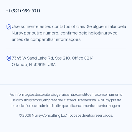
+1 (321) 939-9711
Use somente estes contatos oficiais. Se alguém falar pela
Nursy por outro número, confirme pelo
hello@nursy.co
antes de compartilhar informações.
7345 W Sand Lake Rd, Ste 210, Office 8214
Orlando
,
FL
32819
,
USA
As informações deste site são gerais e não constituem aconselhamento
jurídico, imigratório, empresarial, fiscal ou trabalhista. A Nursy presta
suporte técnico e administrativo para licenciamento de enfermagem.
© 2026 Nursy Consulting LLC. Todos os direitos reservados.